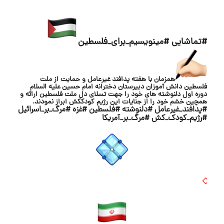
#تماشایی
#مینویسیم_برای_فلسطین
همزمان با هفته پدافند غیرعامل و حمایت از ملت
فلسطین دانش آموزان دبیرستان دخترانه امام حسین علیه السلام
دوره اول دلنوشته های خود را جهت تسلای دل ملت فلسطین ارائه و
همچین خشم خود را از جنایات این رژیم کودککش ابراز نمودند.
#پدافند_غیرعامل
#دلنوشته
#فلسطین
#غزه
#مرگ_بر_اسرائیل
#رژیم_کودک_کش
#مرگ_بر_آمریکا