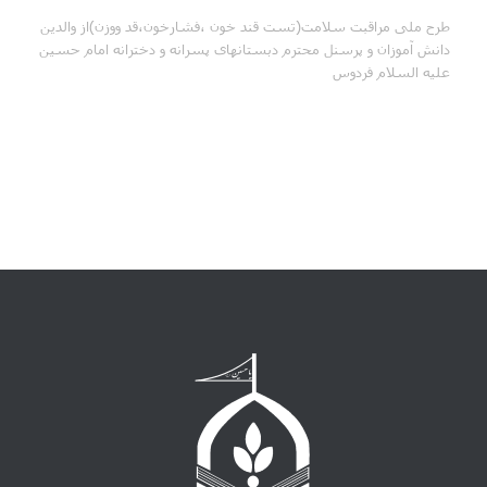
طرح ملی مراقبت سلامت(تست قند خون ،فشارخون،قد ووزن)از والدین
دانش آموزان و پرسنل محترم دبستانهای پسرانه و دخترانه امام حسین
علیه السلام فردوس