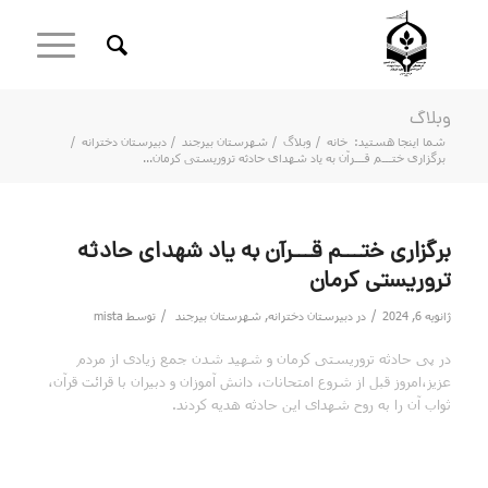
وبلاگ
شما اینجا هستید:
خانه
/
وبلاگ
/
شهرستان بیرجند
/
دبیرستان دخترانه
/
برگزاری ختـــم قـــرآن به یاد شهدای حادثه تروریستی کرمان...
برگزاری ختـــم قـــرآن به یاد شهدای حادثه
تروریستی کرمان
/
/
ژانویه 6, 2024
در
دبیرستان دخترانه
,
شهرستان بیرجند
توسط
mista
در پی حادثه تروریستی کرمان و شهید شدن جمع زیادی از مردم
عزیز،امروز قبل از شروع امتحانات، دانش آموزان و دبیران با قرائت قرآن،
ثواب آن را به روح شهدای این حادثه هدیه کردند.