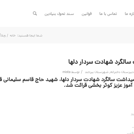
اره ما
تماس با ما
قوانین
سند تحول بنیادین
شما اینجا هستید:
خانه
/
وبلا
سالگرد شهادت سردار دلها
/
دبیرستان دخترانه
,
شهرستان بیرجند
توسط
mista
میداشت سالگرد شهادت سردار دلها، شهید حاج قاسم سلیمانی قب
موز عزیز کوثر بخشی قرائت شد.
د
.
دی…