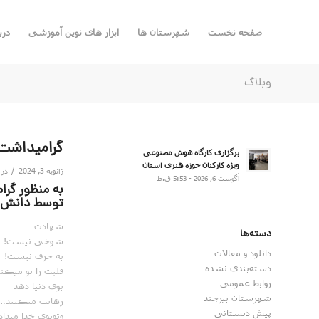
صفحه نخست
شهرستان ها
ابزار های نوین آموزشی
درب
وبلاگ
گرامیداشت 
برگزاری کارگاه هوش مصنوعی
ویژه کارکنان حوزه هنری استان
/
ژانویه 3, 2024
در
آگوست 6, 2026 - 5:53 ق.ظ
به منظور گرا
توسط دانش آ
شهادت
دسته‌ها
شوخی نیست!
دانلود و مقالات
به حرف نیست!
دسته‌بندی نشده
قلبت را بو میڪنن
روابط عمومی
بوی دنیا دهد
شهرستان بیرجند
رهایت میڪنند…
پیش دبستانی
وتوبوی خدا میدا