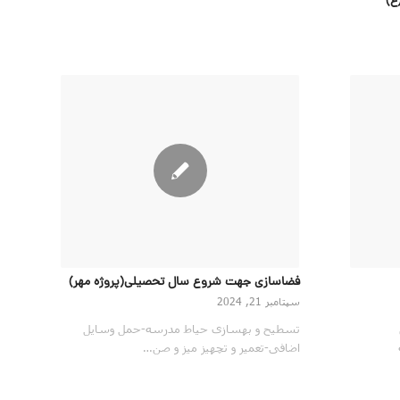
فضاسازی جهت شروع سال تحصیلی(پروژه مهر)
سپتامبر 21, 2024
تسطیح و بهسازی حیاط مدرسه-حمل وسایل
اضافی-تعمیر و تچهیز میز و صن…