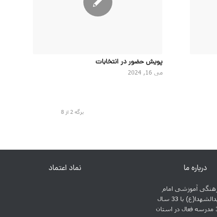
پویش حضور در انتخابات
می 16, 2024
برگه 2 از 8
درباره ما
نماد اعتماد
نگی آموزشی امام
حسین سیدالشهدا(ع) با 33 سال
سابقه و 31 مدرسه فعال در استان