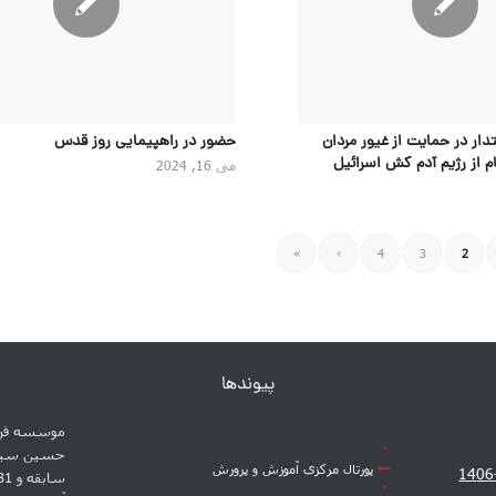
دار در حمایت از غیور مردان
حضور در راهپیمایی روز قدس
م از رژیم آدم کش اسرائیل
می 16, 2024
»
›
4
3
2
پیوندها
موسسه فره
پورتال مرکزی آموزش و پرورش