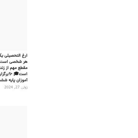
ارغ ‌التحصیلی یک
هر شخصی است چرا
مقطع مهم از زندگ
است🎓 ✨برگزاری
آموزان پایه ششم
ژوئن 27, 2024