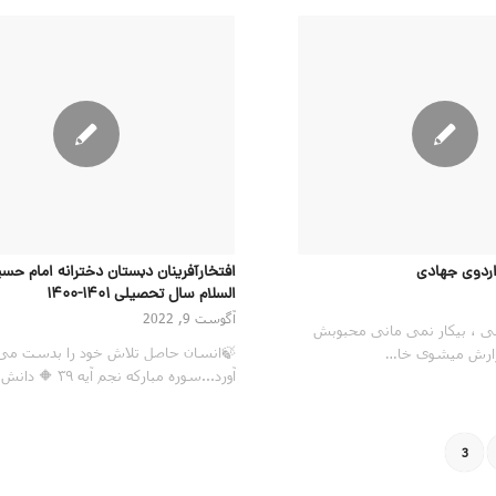
ردوی جهادی
افتخارآفرینان دبستان دخترانه امام حسی
السلام سال تحصیلی 1401-1400
آگوست 9, 2022
 ، بیکار نمی مانی محبوبش
🍃انسان حاصل تلاش خود را بدست می
زارش میشوی خا…
آورد...سوره مبارکه نجم آیه ۳۹ 🔶 دانش آموز…
3