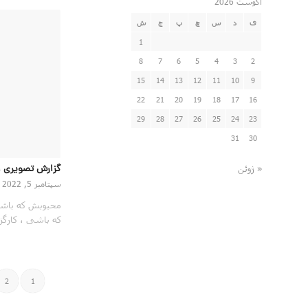
آگوست 2026
ی
د
س
چ
پ
ج
ش
1
8
7
6
5
4
3
2
15
14
13
12
11
10
9
22
21
20
19
18
17
16
29
28
27
26
25
24
23
31
30
گزارش تصویری ا
« ژوئن
سپتامبر 5, 2022
محبوبش که باشی
که باشی ، کارگ
2
1