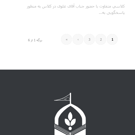
كلاسي متفاوت با حضور جناب آقای علوی در کلاس به منظور
پاسخگویی به…
»
›
3
2
1
برگه 1 از 6