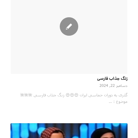
زنگ جذاب فارسی
دسامبر 22, 2024
گذری به دوران حماسی ایران 😍😍😍 زنگ جذاب فارسی 🌺🌺🌺
موضوع : …