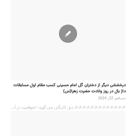
درخششی دیگر از دختران گل امام حسینی کسب مقام اول مسابقات
داژ بال در روز ولادت حضرت زهرا(س)
دسامبر 22, 2024
🎉🎉🎉🎉🎉🎉🎉🎉🎉🎉🎉🎉🎉 دیل کارنگی می گوید: «موفقیت در آ…