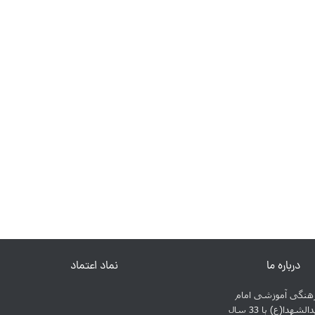
درباره ما
نماد اعتماد
نگی آموزشی امام
حسین سیدالشهدا(ع) با 33 سال