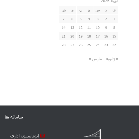
فوریه 2026
ی
د
س
چ
پ
ج
ش
7
6
5
4
3
2
1
14
13
12
11
10
9
8
21
20
19
18
17
16
15
28
27
26
25
24
23
22
« ژانویه
مارس »
سامانه ها
اتوماسیون اداری