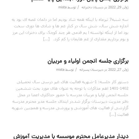
/
ژوئن 29, 2022
در
دبستان دخترانه
توسط
mista
سه شنبه7 تیرماه با اینکه همه شاد بودیم اما در دلمان غصه ای بود به
اندازه شش سال، شش سال در کنار غم ها و شادی ها دوری سخت
بود اما از اینکه توانسته ا یم قدمی هر چند کوچک برای دختران این مرز
و بوم برداریم مقداری از غم هایمان را کم کرد. […]
برگزاری جلسه انجمن اولیاء و مربیان
/
ژوئن 27, 2022
در
دبیرستان پسرانه
توسط
mista
دستور کار جلسه: 1-شهریه فعالیت های غیر درسی سال تحصیلی
1402-1401 اهم مذاکرات با توجه به عنوان های مورد بحث ششمین
جلسه انجمن اولیا و مربیان مدرسه با حضور حداکثری اعضا در محل
دفتر مدیریت دبیرستان برگزار شد.در ابتدای جلسه مدیر محترم مدرسه
گزارشی از فعالیت های آموزشی و پرورشی مدرسه و همچنین شهریه
فعالیت […]
دیدار مدیرعامل محترم موسسه با مدیریت آموزش