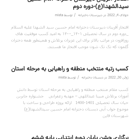
سیدالشهدا(ع)-دوره دوم
/
جولای 4, 2022
در
دبیرستان دخترانه
توسط
mista
افتخار آفرینان دبیرستان دخترانه امام حسین سید الشهدا علیه السلام
_دوره دوم در سال تحصیلی ۱۴۰۱_۱۴۰۰ به امید کسب موفقیت های
روزافزون در مراتب بالاتر برای این عزیزان پرتلاش و همینطور همه دختران
گلمون که تک تک شون موجب افتخار ما هستند.
کسب رتبه منتخب منطقه و راهیابی به مرحله استان
/
ژوئن 30, 2022
در
دبستان دخترانه
توسط
mista
کسب مقام منتخب منطقه و راهیابی به مرحله استان توسط دانش
آموزان پرتلاش مبینا عبداللهی – مهدیه زعفرانی جشنواره جابربن
حیان سال تحصیلی 1401-1400 ارائه پروژه طراحی و ساخت با
موضوع خواب آبی دبستان دخترانه امام حسین سیدالشهدا(ع)
شهرستان قاین
برگزاری جشن پایان دوره ابتدایی پایه ششم