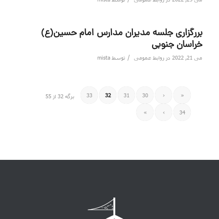
بررگزاری جلسه مدیران مدارس امام حسین(ع)
خراسان جنوبی
/
می 21, 2022
در
روابط عمومی
توسط
mista
33
32
31
30
‹
«
برگه 32 از 55
»
›
34