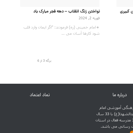
 کبیری
نواختن زنگ انقلاب – دهه فجر مبارک باد
فوریه 2, 2024
🔸امام خمینی (ره) فرمودند: "اگر ایمان وارد قلب
شود کارها آسان می …
برگه 3 از 6
درباره ما
نماد اعتماد
نگی آموزشی امام
حسین سیدالشهدا(ع) با 33 سال
سابقه و 31 مدرسه فعال در استان
ت رسانی می باشد.