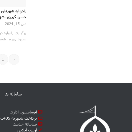
یادواره شهیدا
حسن کبیری ،شهی
می 15, 2024
برگزاری یادواره
سرود پرچم- همخ
1
‹
سامانه ها
اتوماسیون اداری
پرداخت شهریه 1405-1406
سامانه خدمت
آزمون آنلاین