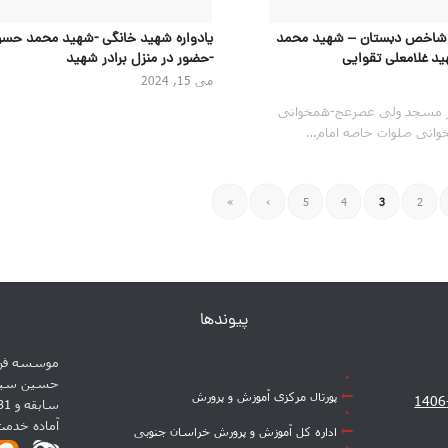
ن شاخص دبستان – شهید محمد
یادواره شهید خانگی -شهید محمد حسن
د غلامعلی تقوایی
-حضور در منزل برادر شهید
می 15, 2024
 در مسجد ولی عصرعج-همخوانی
وانی صلوات خاصه امام…
»
›
5
4
3
2
پیوندها
موسسه فره
پورتال مرکزی آموزش و پرورش
آماده خدم
اداره کل آموزش و پرورش خراسان جنوبی