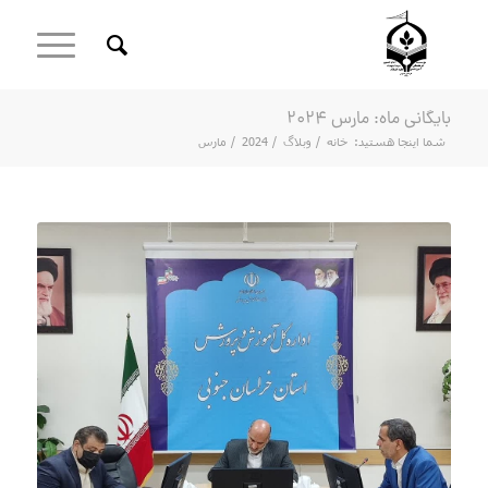
بایگانی ماه: مارس 2024
شما اینجا هستید:
خانه
/
وبلاگ
/
2024
/
مارس