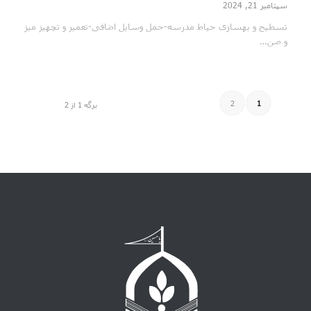
سپتامبر 21, 2024
تسطیح و بهسازی حیاط مدرسه-حمل وسایل اضافی-تعمیر و تچهیز میز
و صن…
2
1
برگه 1 از 2