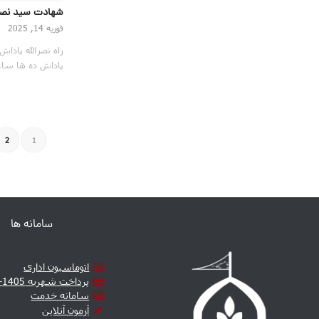
شهادت سید نصر 
فوریه 14, 2025
راه نصرالله پادا
پاداش ده ها سا
2
1
سامانه ها
اتوماسیون اداری
پرداخت شهریه 1405-1406
سامانه خدمت
آزمون آنلاین