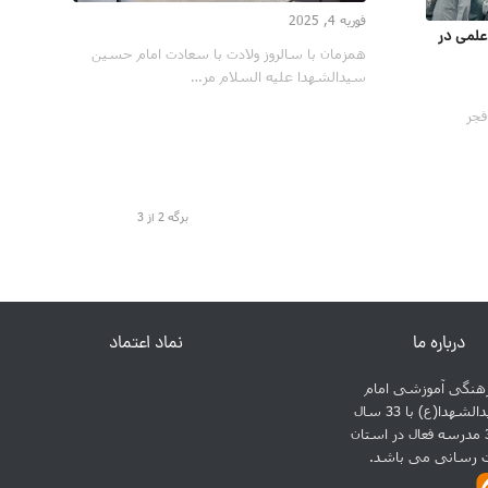
فوریه 4, 2025
 علمی در
همزمان با سالروز ولادت با سعادت امام حسین
سیدالشهدا علیه السلام مر…
فجر
برگه 2 از 3
درباره ما
نماد اعتماد
نگی آموزشی امام
حسین سیدالشهدا(ع) با 33 سال
سابقه و 31 مدرسه فعال در استان
ت رسانی می باشد.