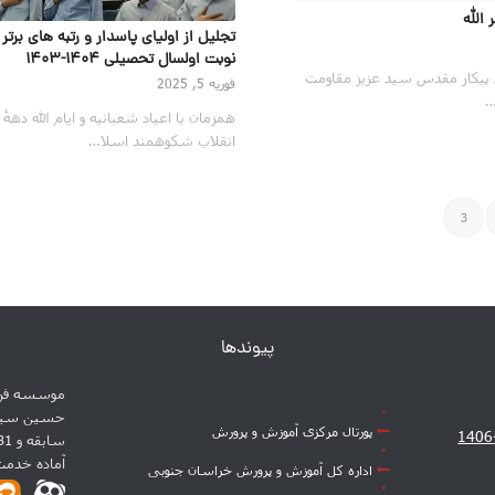
الله
تجلیل از اولیای پاسدار و رتبه های برتر
نوبت اولسال تحصیلی 1404-1403
ش پیکار مقدس سید عزیز مقاومت
فوریه 5, 2025
…
همزمان با اعیاد شعبانیه و ایام الله دههٔ 
انقلاب شکوهمند اسلا…
3
پیوندها
موسسه فره
پورتال مرکزی آموزش و پرورش
آماده خدم
اداره کل آموزش و پرورش خراسان جنوبی