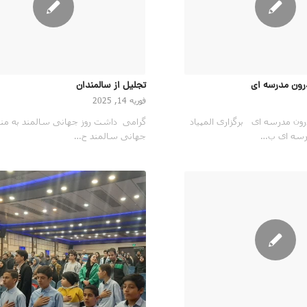
رون مدرسه ای
تجلیل از سالمندان
فوریه 14, 2025
رون مدرسه ای برگزاری المپیاد
گرامی داشت روز جهانی سالمند به من
رسه ای ب…
جهانی سالمند ح…