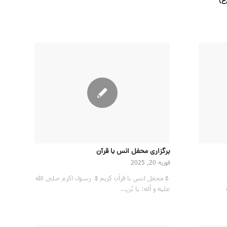
برگزاری محفل انس با قرآن
فوریه 20, 2025
🌷محفل انس با قرآن کریم🌷 رسول اكرم صلى الله
عليه و آله: يا بُن…