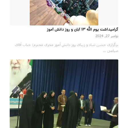
گرامیداشت یوم الله 13 آبان و روز دانش آموز
نوامبر 27, 2024
برگزاری جشن شاد و زیبای روز دانش آموز مجری محترم: جناب آقای
صیامی …