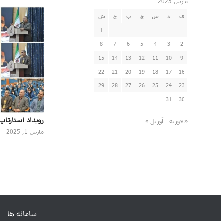
مارس 2025
ی
د
س
چ
پ
ج
ش
1
8
7
6
5
4
3
2
15
14
13
12
11
10
9
22
21
20
19
18
17
16
29
28
27
26
25
24
23
31
30
رویداد استارتاپ
« فوریه
آوریل »
مارس 1, 2025
سامانه ها