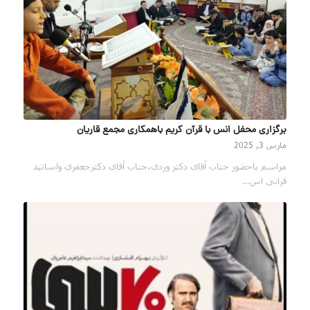
برگزاری محفل انس با قرآن کریم باهمکاری مجمع قاریان
مارس 3, 2025
مراسم باحضور جناب آقای دکتر وردی،جناب آقای دکترجعفری واساتید
قرانی اس…