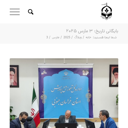
بایگانی تاریخ: 3 مارس 2025
شما اینجا هستید:
خانه
/
وبلاگ
/
2025
/
مارس
/
3