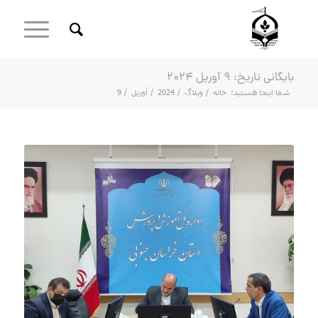
بایگانی تاریخ: 9 آوریل 2024
شما اینجا هستید:
خانه
/
وبلاگ
/
2024
/
آوریل
/
9