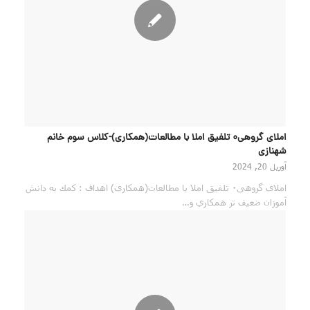
املای گروهی۰ تلفیق املا با مطالعات(همکاری)-کلاس سوم خانم
شهنازی
آوریل 20, 2024
املای گروهی۰ تلفیق املا با مطالعات(همکاری) اهداف : كمك به دانش
آموزان ضعيف تر همكاري و…