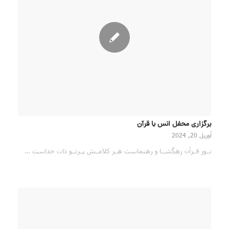
برگزاری محفل انس با قرآن
آوریل 20, 2024
نــور قــرآن رهگشــا و رهنماست هــر كلامــش پــرتــو ذات خداست …