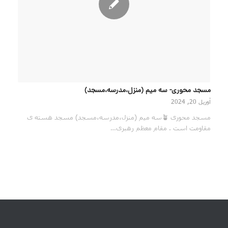
مسجد محوری- سه میم ‌(منزل،مدرسه،مسجد)
آوریل 20, 2024
مسجد محوری 🪴سه میم ‌(منزل،مدرسه،مسجد) مسجد هسته ی
مقاومت است . مقام معظم رهبری…